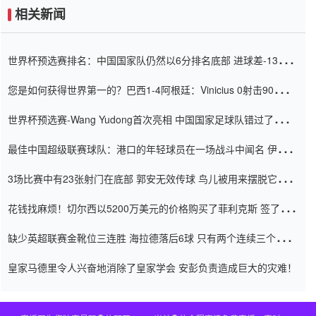
相关新闻
世界杯预选赛排名：中国国家队仍然以6分排名底部 进球差-13令人
震惊
您是如何获得世界第一的？巴西1-4阿根廷：Vinicius 0射击90分钟
内
世界杯预选赛-Wang Yudong首次亮相 中国国家足球队错过了世界
杯0-2
最佳中国超级联赛球队：港口的年轻球员在一场战斗中闻名 伊万放
弃了泰桑（Taishan）
3场比赛中有23张射门在底部 郭安无效传球 鸟儿被用来摆脱它
Setien痴迷于三名后卫
花钱找麻烦！切尔西以5200万美元的价格购买了菲利克斯 签了7年
并在半年内租了夏窗口
缺少英超联赛金靴位三连胜 海拉德落后6球 只有两个连续三个连续
三靴
皇家马德里令人兴奋地消除了皇家学会 安彭负责造成巨大的灾难！