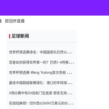
播
欧冠杯直播
足球新闻
世界杯预选赛排名：中国国家队仍然以6分
排名底部 进球差-13令人震惊
您是如何获得世界第一的？巴西1-4阿根
廷：Vinicius 0射击90分钟内
世界杯预选赛-Wang Yudong首次亮相 中国
国家足球队错过了世界杯0-2
最佳中国超级联赛球队：港口的年轻球员在
一场战斗中闻名 伊万放弃了泰桑
3场比赛中有23张射门在底部 郭安无效传球
（Taishan）
鸟儿被用来摆脱它 Setien痴迷于三名后卫
花钱找麻烦！切尔西以5200万美元的价格
购买了菲利克斯 签了7年 并在半年内租了夏