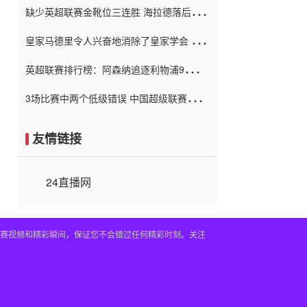
缺少英超联赛金靴位三连胜 海拉德落后6球
窗口
只有两个连续三个连续三靴
皇家马德里令人兴奋地消除了皇家学会 安
彭负责造成巨大的灾难！
英超联赛排行榜：阿森纳追逐利物浦9分 曼
联连续三件坏事
3场比赛中两个低级错误 中国超级联赛的前
守门员很老 是时候让位了 最好的继任者出
现
友情链接
24直播网
的比赛视频和精彩瞬间，保证您不会错过任何精彩时刻。关注