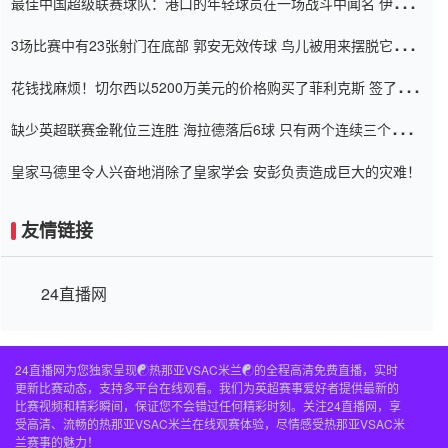
最佳中国超级联赛球队：港口的年轻球员在一场战斗中闻名 伊万放
弃了泰桑（Taishan）
3场比赛中有23张射门在底部 郭安无效传球 鸟儿被用来摆脱它
Setien痴迷于三名后卫
花钱找麻烦！切尔西以5200万美元的价格购买了菲利克斯 签了7年
并在半年内租了夏窗口
缺少英超联赛金靴位三连胜 海拉德落后6球 只有两个连续三个连续
三靴
皇家马德里令人兴奋地消除了皇家学会 安彭负责造成巨大的灾难！
友情链接
24直播网
24直播网为您独家呈现☯️热那亚VSAC米兰☯️的全程高清免费直播，实时
更新比赛动态，支持多平台在线观看。我们为英超赛事爱好者提供最新的
比赛视频和精彩瞬间，保证您不会错过任何精彩时刻。关注24直播网，享
受高清、流畅的热那亚VSAC米兰在线观赛体验，尽情感受热那亚VSAC米
兰赛事的魅力！