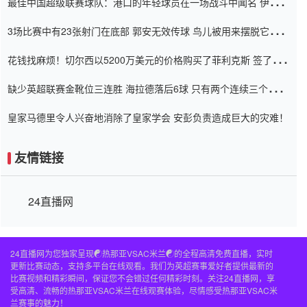
最佳中国超级联赛球队：港口的年轻球员在一场战斗中闻名 伊万放
弃了泰桑（Taishan）
3场比赛中有23张射门在底部 郭安无效传球 鸟儿被用来摆脱它
Setien痴迷于三名后卫
花钱找麻烦！切尔西以5200万美元的价格购买了菲利克斯 签了7年
并在半年内租了夏窗口
缺少英超联赛金靴位三连胜 海拉德落后6球 只有两个连续三个连续
三靴
皇家马德里令人兴奋地消除了皇家学会 安彭负责造成巨大的灾难！
友情链接
24直播网
24直播网为您独家呈现☯️热那亚VSAC米兰☯️的全程高清免费直播，实时
更新比赛动态，支持多平台在线观看。我们为英超赛事爱好者提供最新的
比赛视频和精彩瞬间，保证您不会错过任何精彩时刻。关注24直播网，享
受高清、流畅的热那亚VSAC米兰在线观赛体验，尽情感受热那亚VSAC米
兰赛事的魅力！