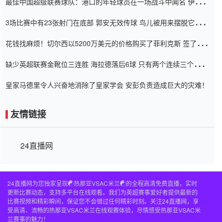
最佳中国超级联赛球队：港口的年轻球员在一场战斗中闻名 伊万放
弃了泰桑（Taishan）
3场比赛中有23张射门在底部 郭安无效传球 鸟儿被用来摆脱它
Setien痴迷于三名后卫
花钱找麻烦！切尔西以5200万美元的价格购买了菲利克斯 签了7年
并在半年内租了夏窗口
缺少英超联赛金靴位三连胜 海拉德落后6球 只有两个连续三个连续
三靴
皇家马德里令人兴奋地消除了皇家学会 安彭负责造成巨大的灾难！
友情链接
24直播网
24直播网为您独家呈现☯️热那亚VSAC米兰☯️的全程高清免费直播，实时
更新比赛动态，支持多平台在线观看。我们为英超赛事爱好者提供最新的
比赛视频和精彩瞬间，保证您不会错过任何精彩时刻。关注24直播网，享
受高清、流畅的热那亚VSAC米兰在线观赛体验，尽情感受热那亚VSAC米
兰赛事的魅力！