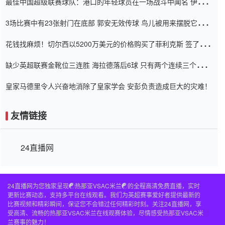
最佳中国超级联赛球队：港口的年轻球员在一场战斗中闻名 伊万放
弃了泰桑（Taishan）
3场比赛中有23张射门在底部 郭安无效传球 鸟儿被用来摆脱它
Setien痴迷于三名后卫
花钱找麻烦！切尔西以5200万美元的价格购买了菲利克斯 签了7年
并在半年内租了夏窗口
缺少英超联赛金靴位三连胜 海拉德落后6球 只有两个连续三个连续
三靴
皇家马德里令人兴奋地消除了皇家学会 安彭负责造成巨大的灾难！
友情链接
24直播网
24直播网为您独家呈现☯️热那亚VSAC米兰☯️的全程高清免费直播，实时
更新比赛动态，支持多平台在线观看。我们为英超赛事爱好者提供最新的
比赛视频和精彩瞬间，保证您不会错过任何精彩时刻。关注24直播网，享
受高清、流畅的热那亚VSAC米兰在线观赛体验，尽情感受热那亚VSAC米
兰赛事的魅力！