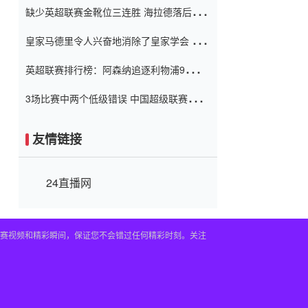
缺少英超联赛金靴位三连胜 海拉德落后6球
窗口
只有两个连续三个连续三靴
皇家马德里令人兴奋地消除了皇家学会 安
彭负责造成巨大的灾难！
英超联赛排行榜：阿森纳追逐利物浦9分 曼
联连续三件坏事
3场比赛中两个低级错误 中国超级联赛的前
守门员很老 是时候让位了 最好的继任者出
现
友情链接
24直播网
的比赛视频和精彩瞬间，保证您不会错过任何精彩时刻。关注