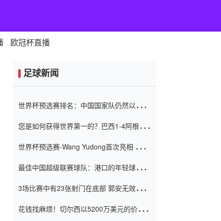
播
欧冠杯直播
足球新闻
世界杯预选赛排名：中国国家队仍然以6分
排名底部 进球差-13令人震惊
您是如何获得世界第一的？巴西1-4阿根
廷：Vinicius 0射击90分钟内
世界杯预选赛-Wang Yudong首次亮相 中国
国家足球队错过了世界杯0-2
最佳中国超级联赛球队：港口的年轻球员在
一场战斗中闻名 伊万放弃了泰桑
3场比赛中有23张射门在底部 郭安无效传球
（Taishan）
鸟儿被用来摆脱它 Setien痴迷于三名后卫
花钱找麻烦！切尔西以5200万美元的价格
购买了菲利克斯 签了7年 并在半年内租了夏