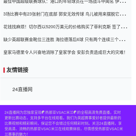
最佳中国超级联赛球队：港口的年轻球员在一场战斗中闻名 伊万放
弃了泰桑（Taishan）
3场比赛中有23张射门在底部 郭安无效传球 鸟儿被用来摆脱它
Setien痴迷于三名后卫
花钱找麻烦！切尔西以5200万美元的价格购买了菲利克斯 签了7年
并在半年内租了夏窗口
缺少英超联赛金靴位三连胜 海拉德落后6球 只有两个连续三个连续
三靴
皇家马德里令人兴奋地消除了皇家学会 安彭负责造成巨大的灾难！
友情链接
24直播网
24直播网为您独家呈现☯️热那亚VSAC米兰☯️的全程高清免费直播，实时
更新比赛动态，支持多平台在线观看。我们为英超赛事爱好者提供最新的
比赛视频和精彩瞬间，保证您不会错过任何精彩时刻。关注24直播网，享
受高清、流畅的热那亚VSAC米兰在线观赛体验，尽情感受热那亚VSAC米
兰赛事的魅力！