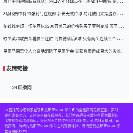
最佳中国超级联赛球队：港口的年轻球员在一场战斗中闻名 伊万放
弃了泰桑（Taishan）
3场比赛中有23张射门在底部 郭安无效传球 鸟儿被用来摆脱它
Setien痴迷于三名后卫
花钱找麻烦！切尔西以5200万美元的价格购买了菲利克斯 签了7年
并在半年内租了夏窗口
缺少英超联赛金靴位三连胜 海拉德落后6球 只有两个连续三个连续
三靴
皇家马德里令人兴奋地消除了皇家学会 安彭负责造成巨大的灾难！
友情链接
24直播网
24直播网为您独家呈现☯️热那亚VSAC米兰☯️的全程高清免费直播，实时
更新比赛动态，支持多平台在线观看。我们为英超赛事爱好者提供最新的
比赛视频和精彩瞬间，保证您不会错过任何精彩时刻。关注24直播网，享
受高清、流畅的热那亚VSAC米兰在线观赛体验，尽情感受热那亚VSAC米
兰赛事的魅力！