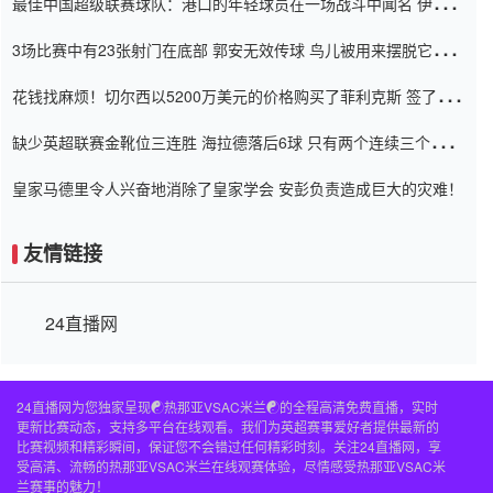
最佳中国超级联赛球队：港口的年轻球员在一场战斗中闻名 伊万放
弃了泰桑（Taishan）
3场比赛中有23张射门在底部 郭安无效传球 鸟儿被用来摆脱它
Setien痴迷于三名后卫
花钱找麻烦！切尔西以5200万美元的价格购买了菲利克斯 签了7年
并在半年内租了夏窗口
缺少英超联赛金靴位三连胜 海拉德落后6球 只有两个连续三个连续
三靴
皇家马德里令人兴奋地消除了皇家学会 安彭负责造成巨大的灾难！
友情链接
24直播网
24直播网为您独家呈现☯️热那亚VSAC米兰☯️的全程高清免费直播，实时
更新比赛动态，支持多平台在线观看。我们为英超赛事爱好者提供最新的
比赛视频和精彩瞬间，保证您不会错过任何精彩时刻。关注24直播网，享
受高清、流畅的热那亚VSAC米兰在线观赛体验，尽情感受热那亚VSAC米
兰赛事的魅力！