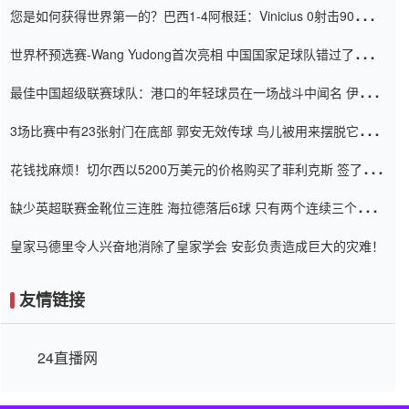
您是如何获得世界第一的？巴西1-4阿根廷：Vinicius 0射击90分钟
内
世界杯预选赛-Wang Yudong首次亮相 中国国家足球队错过了世界
杯0-2
最佳中国超级联赛球队：港口的年轻球员在一场战斗中闻名 伊万放
弃了泰桑（Taishan）
3场比赛中有23张射门在底部 郭安无效传球 鸟儿被用来摆脱它
Setien痴迷于三名后卫
花钱找麻烦！切尔西以5200万美元的价格购买了菲利克斯 签了7年
并在半年内租了夏窗口
缺少英超联赛金靴位三连胜 海拉德落后6球 只有两个连续三个连续
三靴
皇家马德里令人兴奋地消除了皇家学会 安彭负责造成巨大的灾难！
友情链接
24直播网