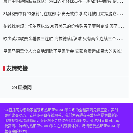
最佳中国超级联赛球队：港口的年轻球员在一场战斗中闻名 伊万放
弃了泰桑（Taishan）
3场比赛中有23张射门在底部 郭安无效传球 鸟儿被用来摆脱它
Setien痴迷于三名后卫
花钱找麻烦！切尔西以5200万美元的价格购买了菲利克斯 签了7年
并在半年内租了夏窗口
缺少英超联赛金靴位三连胜 海拉德落后6球 只有两个连续三个连续
三靴
皇家马德里令人兴奋地消除了皇家学会 安彭负责造成巨大的灾难！
友情链接
24直播网
24直播网为您独家呈现☯️热那亚VSAC米兰☯️的全程高清免费直播，实时
更新比赛动态，支持多平台在线观看。我们为英超赛事爱好者提供最新的
比赛视频和精彩瞬间，保证您不会错过任何精彩时刻。关注24直播网，享
受高清、流畅的热那亚VSAC米兰在线观赛体验，尽情感受热那亚VSAC米
兰赛事的魅力！