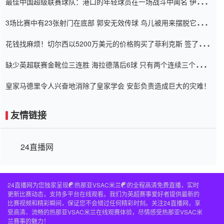
最佳中国超级联赛球队：港口的年轻球员在一场战斗中闻名 伊万放
弃了泰桑（Taishan）
3场比赛中有23张射门在底部 郭安无效传球 鸟儿被用来摆脱它
Setien痴迷于三名后卫
花钱找麻烦！切尔西以5200万美元的价格购买了菲利克斯 签了7年
并在半年内租了夏窗口
缺少英超联赛金靴位三连胜 海拉德落后6球 只有两个连续三个连续
三靴
皇家马德里令人兴奋地消除了皇家学会 安彭负责造成巨大的灾难！
友情链接
24直播网
24直播网为您独家呈现☯️热那亚VSAC米兰☯️的全程高清免费直播，实时
更新比赛动态，支持多平台在线观看。我们为英超赛事爱好者提供最新的
比赛视频和精彩瞬间，保证您不会错过任何精彩时刻。关注24直播网，享
受高清、流畅的热那亚VSAC米兰在线观赛体验，尽情感受热那亚VSAC米
兰赛事的魅力！