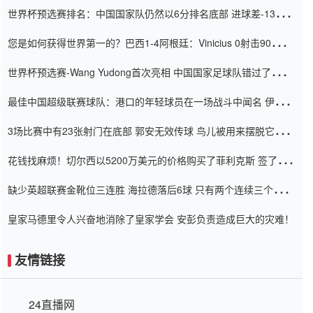
世界杯预选赛排名：中国国家队仍然以6分排名底部 进球差-13令人
震惊
您是如何获得世界第一的？巴西1-4阿根廷：Vinicius 0射击90分钟
内
世界杯预选赛-Wang Yudong首次亮相 中国国家足球队错过了世界
杯0-2
最佳中国超级联赛球队：港口的年轻球员在一场战斗中闻名 伊万放
弃了泰桑（Taishan）
3场比赛中有23张射门在底部 郭安无效传球 鸟儿被用来摆脱它
Setien痴迷于三名后卫
花钱找麻烦！切尔西以5200万美元的价格购买了菲利克斯 签了7年
并在半年内租了夏窗口
缺少英超联赛金靴位三连胜 海拉德落后6球 只有两个连续三个连续
三靴
皇家马德里令人兴奋地消除了皇家学会 安彭负责造成巨大的灾难！
友情链接
24直播网