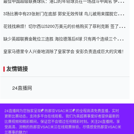
最佳中国超级联赛球队：港口的年轻球员在一场战斗中闻名 伊万放
弃了泰桑（Taishan）
3场比赛中有23张射门在底部 郭安无效传球 鸟儿被用来摆脱它
Setien痴迷于三名后卫
花钱找麻烦！切尔西以5200万美元的价格购买了菲利克斯 签了7年
并在半年内租了夏窗口
缺少英超联赛金靴位三连胜 海拉德落后6球 只有两个连续三个连续
三靴
皇家马德里令人兴奋地消除了皇家学会 安彭负责造成巨大的灾难！
友情链接
24直播网
24直播网为您独家呈现☯️热那亚VSAC米兰☯️的全程高清免费直播，实时
更新比赛动态，支持多平台在线观看。我们为英超赛事爱好者提供最新的
比赛视频和精彩瞬间，保证您不会错过任何精彩时刻。关注24直播网，享
受高清、流畅的热那亚VSAC米兰在线观赛体验，尽情感受热那亚VSAC米
兰赛事的魅力！