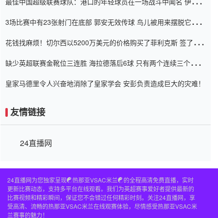
最佳中国超级联赛球队：港口的年轻球员在一场战斗中闻名 伊万放
弃了泰桑（Taishan）
3场比赛中有23张射门在底部 郭安无效传球 鸟儿被用来摆脱它
Setien痴迷于三名后卫
花钱找麻烦！切尔西以5200万美元的价格购买了菲利克斯 签了7年
并在半年内租了夏窗口
缺少英超联赛金靴位三连胜 海拉德落后6球 只有两个连续三个连续
三靴
皇家马德里令人兴奋地消除了皇家学会 安彭负责造成巨大的灾难！
友情链接
24直播网
24直播网为您独家呈现☯️热那亚VSAC米兰☯️的全程高清免费直播，实时
更新比赛动态，支持多平台在线观看。我们为英超赛事爱好者提供最新的
比赛视频和精彩瞬间，保证您不会错过任何精彩时刻。关注24直播网，享
受高清、流畅的热那亚VSAC米兰在线观赛体验，尽情感受热那亚VSAC米
兰赛事的魅力！