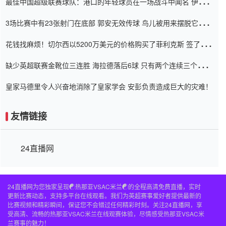
最佳中国超级联赛球队：港口的年轻球员在一场战斗中闻名 伊万放
弃了泰桑（Taishan）
3场比赛中有23张射门在底部 郭安无效传球 鸟儿被用来摆脱它
Setien痴迷于三名后卫
花钱找麻烦！切尔西以5200万美元的价格购买了菲利克斯 签了7年
并在半年内租了夏窗口
缺少英超联赛金靴位三连胜 海拉德落后6球 只有两个连续三个连续
三靴
皇家马德里令人兴奋地消除了皇家学会 安彭负责造成巨大的灾难！
友情链接
24直播网
24直播网为您独家呈现☯️热那亚VSAC米兰☯️的全程高清免费直播，实时
更新比赛动态，支持多平台在线观看。我们为英超赛事爱好者提供最新的
比赛视频和精彩瞬间，保证您不会错过任何精彩时刻。关注24直播网，享
受高清、流畅的热那亚VSAC米兰在线观赛体验，尽情感受热那亚VSAC米
兰赛事的魅力！