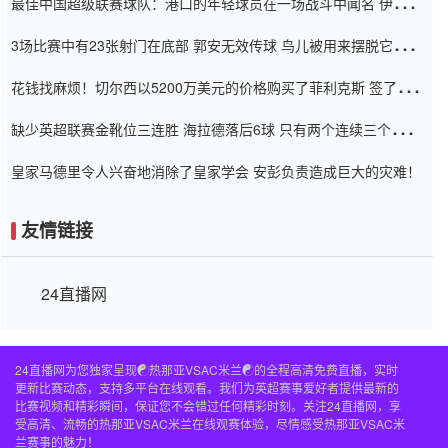
最佳中国超级联赛球队：港口的年轻球员在一场战斗中闻名 伊万放
弃了泰桑（Taishan）
3场比赛中有23张射门在底部 郭安无效传球 鸟儿被用来摆脱它
Setien痴迷于三名后卫
花钱找麻烦！切尔西以5200万美元的价格购买了菲利克斯 签了7年
并在半年内租了夏窗口
缺少英超联赛金靴位三连胜 海拉德落后6球 只有两个连续三个连续
三靴
皇家马德里令人兴奋地消除了皇家学会 安彭负责造成巨大的灾难！
友情链接
24直播网
24直播网为您独家呈现☯️热那亚VSAC米兰☯️的全程高清免费直播，实时
更新比赛动态，支持多平台在线观看。我们为英超赛事爱好者提供最新的
比赛视频和精彩瞬间，保证您不会错过任何精彩时刻。关注24直播网，享
受高清、流畅的热那亚VSAC米兰在线观赛体验，尽情感受热那亚VSAC米
兰赛事的魅力！