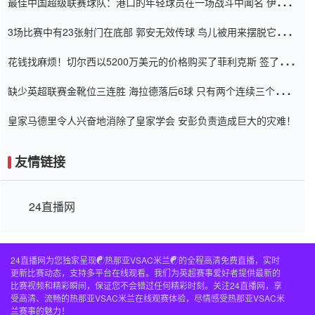
最佳中国超级联赛球队：港口的年轻球员在一场战斗中闻名 伊万放
弃了泰桑（Taishan）
3场比赛中有23张射门在底部 郭安无效传球 鸟儿被用来摆脱它
Setien痴迷于三名后卫
花钱找麻烦！切尔西以5200万美元的价格购买了菲利克斯 签了7年
并在半年内租了夏窗口
缺少英超联赛金靴位三连胜 海拉德落后6球 只有两个连续三个连续
三靴
皇家马德里令人兴奋地消除了皇家学会 安彭负责造成巨大的灾难！
友情链接
24直播网
24直播网为您独家呈现☯️热那亚VSAC米兰☯️的全程高清免费直播，实时
更新比赛动态，支持多平台在线观看。我们为英超赛事爱好者提供最新的
比赛视频和精彩瞬间，保证您不会错过任何精彩时刻。关注24直播网，享
受高清、流畅的热那亚VSAC米兰在线观赛体验，尽情感受热那亚VSAC米
兰赛事的魅力！