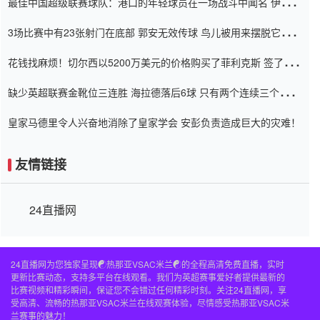
最佳中国超级联赛球队：港口的年轻球员在一场战斗中闻名 伊万放
弃了泰桑（Taishan）
3场比赛中有23张射门在底部 郭安无效传球 鸟儿被用来摆脱它
Setien痴迷于三名后卫
花钱找麻烦！切尔西以5200万美元的价格购买了菲利克斯 签了7年
并在半年内租了夏窗口
缺少英超联赛金靴位三连胜 海拉德落后6球 只有两个连续三个连续
三靴
皇家马德里令人兴奋地消除了皇家学会 安彭负责造成巨大的灾难！
友情链接
24直播网
24直播网为您独家呈现☯️热那亚VSAC米兰☯️的全程高清免费直播，实时
更新比赛动态，支持多平台在线观看。我们为英超赛事爱好者提供最新的
比赛视频和精彩瞬间，保证您不会错过任何精彩时刻。关注24直播网，享
受高清、流畅的热那亚VSAC米兰在线观赛体验，尽情感受热那亚VSAC米
兰赛事的魅力！