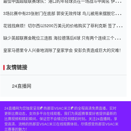
最佳中国超级联赛球队：港口的年轻球员在一场战斗中闻名 伊万放
弃了泰桑（Taishan）
3场比赛中有23张射门在底部 郭安无效传球 鸟儿被用来摆脱它
Setien痴迷于三名后卫
花钱找麻烦！切尔西以5200万美元的价格购买了菲利克斯 签了7年
并在半年内租了夏窗口
缺少英超联赛金靴位三连胜 海拉德落后6球 只有两个连续三个连续
三靴
皇家马德里令人兴奋地消除了皇家学会 安彭负责造成巨大的灾难！
友情链接
24直播网
24直播网为您独家呈现☯️热那亚VSAC米兰☯️的全程高清免费直播，实时
更新比赛动态，支持多平台在线观看。我们为英超赛事爱好者提供最新的
比赛视频和精彩瞬间，保证您不会错过任何精彩时刻。关注24直播网，享
受高清、流畅的热那亚VSAC米兰在线观赛体验，尽情感受热那亚VSAC米
兰赛事的魅力！