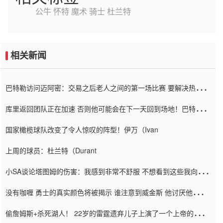
公牛
怀特
魔术
骑士
杜兰特
相关新闻
巴特勒访问迈阿密：交易之后老人之间的第一场比赛 要解决热情的
怨恨
库里返回团队正在加速 否则他可能会在下一天回到场地！巴特勒迈
阿密的纸牌游戏引起了人们的关注
国家橄榄球队改变了令人惊叹的阵型！伊万（Ivan
上周的球员：杜兰特（Durant
小SA谈论塔图姆的伤害：我感到非常不舒服 不想看到这些我向他
道歉
没有咖喱 勇士的真实颜色将被揭示 谁注意到威金斯 他讨厌他的老
老板
偷詹姆斯+杀死湖人！ 22岁的雷霆遗弃儿子上演了一个上帝的剧