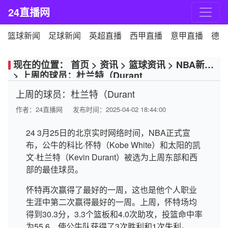
24直播网
篮球新闻
足球新闻
英超直播
西甲直播
意甲直播
德甲
现在的位置：
首页
>
资讯
>
篮球资讯
>
NBA新闻
>
上周的球员：杜兰特（Durant
上周的球员：杜兰特（Durant
作者：
24直播网
发布时间：2025-04-02 18:44:00
24 3月25日的北京实时网络时间，NBA正式宣
布，公牛的科比·怀特（Kobe White）和太阳的凯
文·杜兰特（Kevin Durant）被选为上周东部和西
部的最佳球员。
怀特再次赢得了最好的一周，这也是他个人职业
生涯中第二次赢得最好的一周。上周，怀特场均
得到30.3分，3.3个篮板和4.0次助攻，投篮命中率
为55.6，使公牛队获得了3次胜利和1次失利。