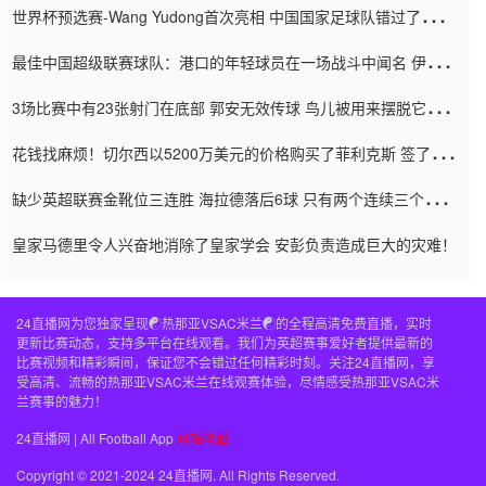
世界杯预选赛-Wang Yudong首次亮相 中国国家足球队错过了世界
杯0-2
最佳中国超级联赛球队：港口的年轻球员在一场战斗中闻名 伊万放
弃了泰桑（Taishan）
3场比赛中有23张射门在底部 郭安无效传球 鸟儿被用来摆脱它
Setien痴迷于三名后卫
花钱找麻烦！切尔西以5200万美元的价格购买了菲利克斯 签了7年
并在半年内租了夏窗口
缺少英超联赛金靴位三连胜 海拉德落后6球 只有两个连续三个连续
三靴
皇家马德里令人兴奋地消除了皇家学会 安彭负责造成巨大的灾难！
24直播网为您独家呈现☯️热那亚VSAC米兰☯️的全程高清免费直播，实时
更新比赛动态，支持多平台在线观看。我们为英超赛事爱好者提供最新的
比赛视频和精彩瞬间，保证您不会错过任何精彩时刻。关注24直播网，享
受高清、流畅的热那亚VSAC米兰在线观赛体验，尽情感受热那亚VSAC米
兰赛事的魅力！
24直播网 | All Football App
网站地图
Copyright © 2021-2024 24直播网. All Rights Reserved.