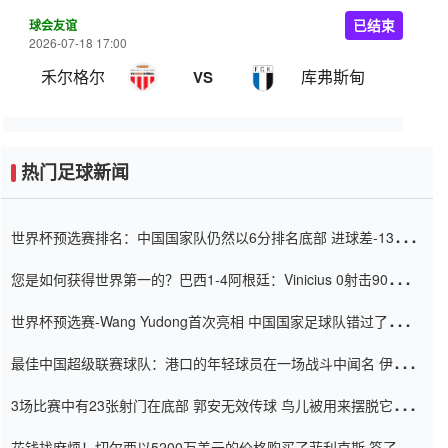
球会友谊
已结束
2026-07-18 17:00
禾尔格尔
库弗斯甸
VS
热门足球新闻
世界杯预选赛排名：中国国家队仍然以6分排名底部 进球差-13令人
震惊
您是如何获得世界第一的？巴西1-4阿根廷：Vinicius 0射击90分钟
内
世界杯预选赛-Wang Yudong首次亮相 中国国家足球队错过了世界
杯0-2
最佳中国超级联赛球队：港口的年轻球员在一场战斗中闻名 伊万放
弃了泰桑（Taishan）
3场比赛中有23张射门在底部 郭安无效传球 鸟儿被用来摆脱它
Setien痴迷于三名后卫
花钱找麻烦！切尔西以5200万美元的价格购买了菲利克斯 签了7年