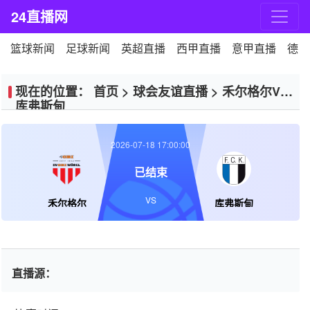
24直播网
篮球新闻
足球新闻
英超直播
西甲直播
意甲直播
德甲
现在的位置：
首页
>
球会友谊直播
>
禾尔格尔VS
库弗斯甸
2026-07-18 17:00:00
已结束
VS
禾尔格尔
库弗斯甸
直播源：