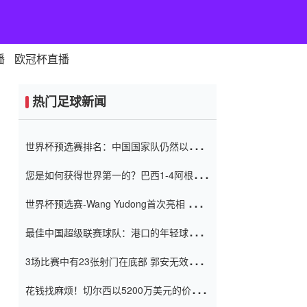
播
欧冠杯直播
热门足球新闻
世界杯预选赛排名：中国国家队仍然以6分
排名底部 进球差-13令人震惊
您是如何获得世界第一的？巴西1-4阿根
廷：Vinicius 0射击90分钟内
世界杯预选赛-Wang Yudong首次亮相 中国
国家足球队错过了世界杯0-2
最佳中国超级联赛球队：港口的年轻球员在
一场战斗中闻名 伊万放弃了泰桑
3场比赛中有23张射门在底部 郭安无效传球
（Taishan）
鸟儿被用来摆脱它 Setien痴迷于三名后卫
花钱找麻烦！切尔西以5200万美元的价格
购买了菲利克斯 签了7年 并在半年内租了夏