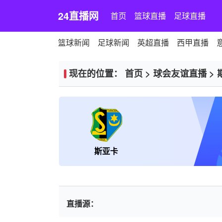
24直播网
首页
篮球直播
足球直播
篮球新闻
足球新闻
英超直播
西甲直播
现在的位置：
首页
>
球会友谊直播
>
斯亚卡
直播源：